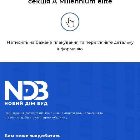
секція А Millennium elite
Натисніть на бажане планування та перегляньте детальну
інформацію
Наші вміння, досвід та ідеї покликані змінити звичне бачення та
ставлення до багатоквартирного будинку.
Вам може знадобитись