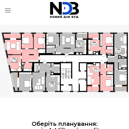
Skip
to
content
Оберіть планування: