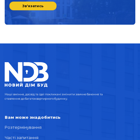
Зв'язатись
Наші вміння, досвід та ідеї покликані змінити звичне бачення та
ставлення до багатоквартирного будинку.
Вам може знадобитись
Розтермінування
Часті запитання