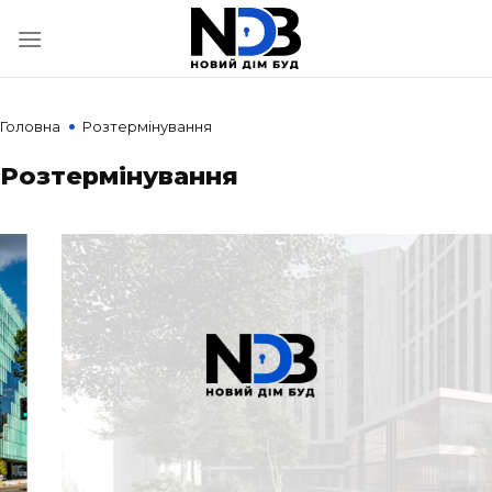
Skip
to
content
•
Головна
Розтермінування
Розтермінування