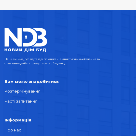
Наші вміння, досвід та ідеї покликані змінити звичне бачення та
ставлення до багатоквартирного будинку.
Вам може знадобитись
Розтермінування
Часті запитання
Інформація
Про нас