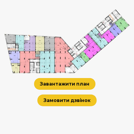
Завантажити план
Замовити дзвінок