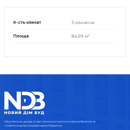
К-сть кімнат
3 кімнатна
Площа
84,99 м²
Наші вміння, досвід та ідеї покликані змінити звичне бачення та
ставлення до багатоквартирного будинку.