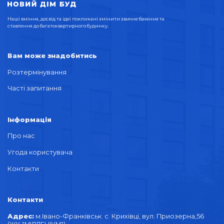
Наші вміння, досвід та ідеї покликані змінити звичне бачення та
ставлення до багатоквартирного будинку.
Вам може знадобитись
Розтермінування
Часті запитання
Інформація
Про нас
Угода користувача
Контакти
Контакти
Адрес:
м.Івано-Франківськ. с. Крихівці, вул. Приозерна,56