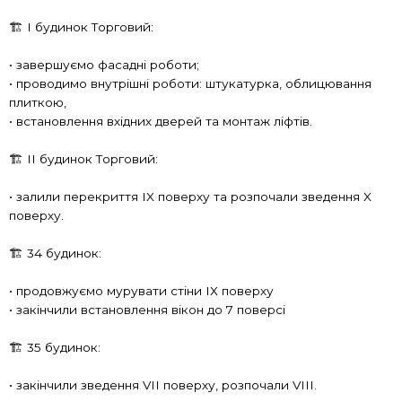
🏗 I будинок Торговий:
• завершуємо фасадні роботи;
• проводимо внутрішні роботи: штукатурка, облицювання
плиткою,
• встановлення вхідних дверей та монтаж ліфтів.
🏗 II будинок Торговий:
• залили перекриття IX поверху та розпочали зведення X
поверху.
🏗 34 будинок:
• продовжуємо мурувати стіни ІХ поверху
• закінчили встановлення вікон до 7 поверсі
🏗 35 будинок:
• закінчили зведення VII поверху, розпочали VIII.