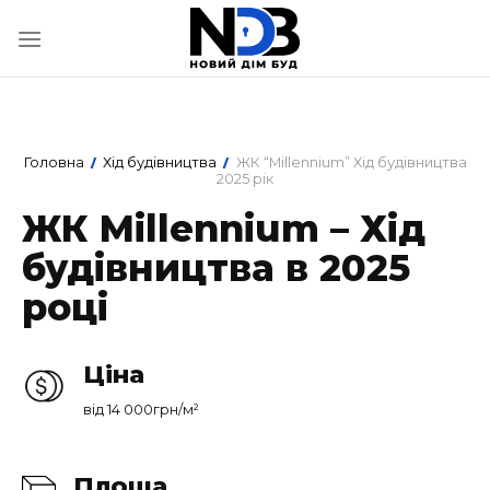
Skip
to
content
Головна
Хід будівництва
ЖК “Millennium” Хід будівництва
/
/
2025 рік
ЖК Millennium – Хід
будівництва в 2025
році
Ціна
від 14 000грн/м²
Площа