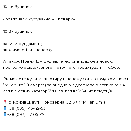
🏗 36 будинок:
• розпочали мурування VII поверху.
🏗 37 будинок:
залили фундамент;
зводимо стіни І поверху
А також Новий Дім Буд відтепер співпрацює з новою
програмою державного іпотечного кредитування “єОселя”.
Ви можете купити квартиру в новому житловому комплексі
“Millenium” (IV черга) за вигідною відсотковою ставкою: 3%
для пільгових категорій та 7% для всіх інших покупців.
с. Крихівці, вул. Приозерна, 32 (ЖК “Millenium”)
+38 (095) 145-42-53
+38 (097) 117-05-49